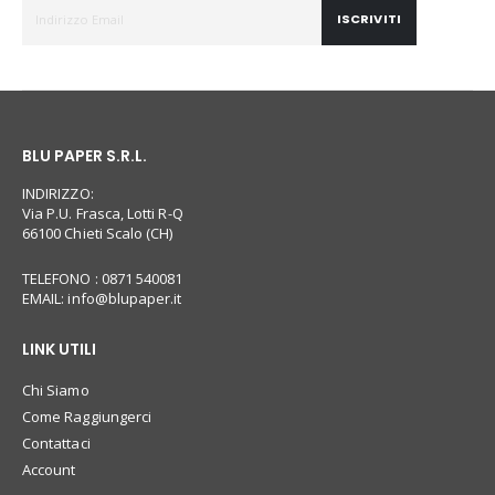
ISCRIVITI
BLU PAPER S.R.L.
INDIRIZZO:
Via P.U. Frasca, Lotti R-Q
66100 Chieti Scalo (CH)
TELEFONO : 0871 540081
EMAIL:
info@blupaper.it
LINK UTILI
Chi Siamo
Come Raggiungerci
Contattaci
Account