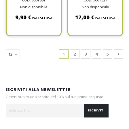
COD: 9001881
COD: 9001921
Non disponibile
Non disponibile
9,90 €
17,00 €
IVA ESCLUSA
IVA ESCLUSA
Page
You're currently reading page
Page
Page
Page
Page
Pag
Avan
1
2
3
4
5
ISCRIVITI ALLA NEWSLETTER
Ottieni subito uno sconto del 10% sul tuo primo acquisto.
ISCRIVITI