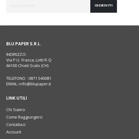
ISCRIVITI
BLU PAPER S.R.L.
INDIRIZZO:
Via P.U. Frasca, Lotti R-Q
66100 Chieti Scalo (CH)
TELEFONO : 0871 540081
EMAIL:
info@blupaper.it
LINK UTILI
Chi Siamo
Come Raggiungerci
Contattaci
Account