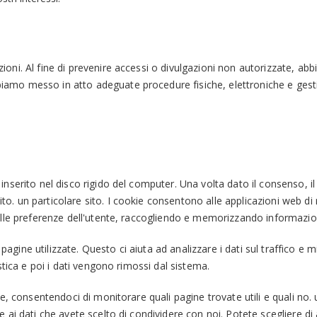
ioni. Al fine di prevenire accessi o divulgazioni non autorizzate, ab
iamo messo in atto adeguate procedure fisiche, elettroniche e gesti
nserito nel disco rigido del computer. Una volta dato il consenso, il fi
o. un particolare sito. I cookie consentono alle applicazioni web di
 alle preferenze dell'utente, raccogliendo e memorizzando informazion
e pagine utilizzate. Questo ci aiuta ad analizzare i dati sul traffico e 
istica e poi i dati vengono rimossi dal sistema.
ore, consentendoci di monitorare quali pagine trovate utili e quali no.
e ai dati che avete scelto di condividere con noi. Potete scegliere di