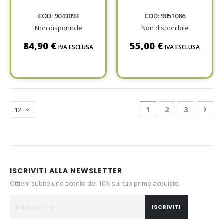
RL20386 N.42
S3 N40 UPOWER
COD: 9043093
COD: 9051086
Non disponibile
Non disponibile
84,90 €
55,00 €
IVA ESCLUSA
IVA ESCLUSA
Page
You're currently re
Page
Page
Pag
Avan
1
2
3
ISCRIVITI ALLA NEWSLETTER
Ottieni subito uno sconto del 10% sul tuo primo acquisto.
ISCRIVITI