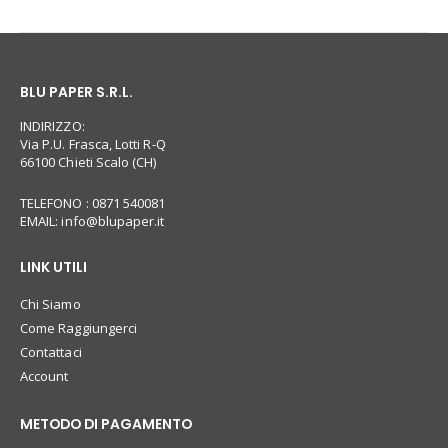
BLU PAPER S.R.L.
INDIRIZZO:
Via P.U. Frasca, Lotti R-Q
66100 Chieti Scalo (CH)
TELEFONO : 0871 540081
EMAIL:
info@blupaper.it
LINK UTILI
Chi Siamo
Come Raggiungerci
Contattaci
Account
METODO DI PAGAMENTO