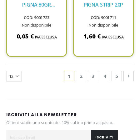
PIGNA 80GR
PIGNA STRIP 20P
038835218
COD: 9001723
COD: 9001711
Non disponibile
Non disponibile
0,05 €
1,60 €
IVA ESCLUSA
IVA ESCLUSA
Page
You're currently reading page
Page
Page
Page
Page
Pag
Avan
1
2
3
4
5
ISCRIVITI ALLA NEWSLETTER
Ottieni subito uno sconto del 10% sul tuo primo acquisto.
ISCRIVITI