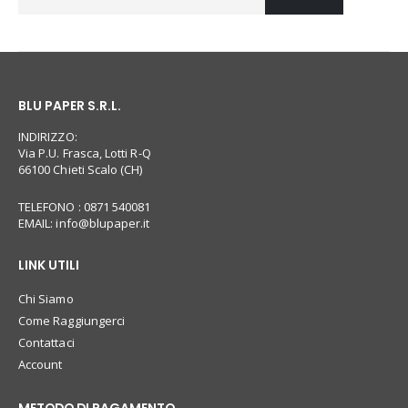
BLU PAPER S.R.L.
INDIRIZZO:
Via P.U. Frasca, Lotti R-Q
66100 Chieti Scalo (CH)
TELEFONO : 0871 540081
EMAIL:
info@blupaper.it
LINK UTILI
Chi Siamo
Come Raggiungerci
Contattaci
Account