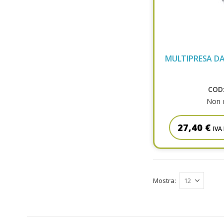
MULTIPRESA DA
COD:
Non d
27,40 €
IVA
Mostra