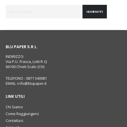
ISCRIVITI
BLU PAPER S.R.L.
INDIRIZZO:
Via P.U. Frasca, Lotti R-Q
66100 Chieti Scalo (CH)
TELEFONO : 0871 540081
EMAIL:
info@blupaper.it
LINK UTILI
Chi Siamo
Come Raggiungerci
Contattaci