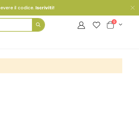
cevere il codice.
Iscriviti!
Prodotti
0
Cart
Search