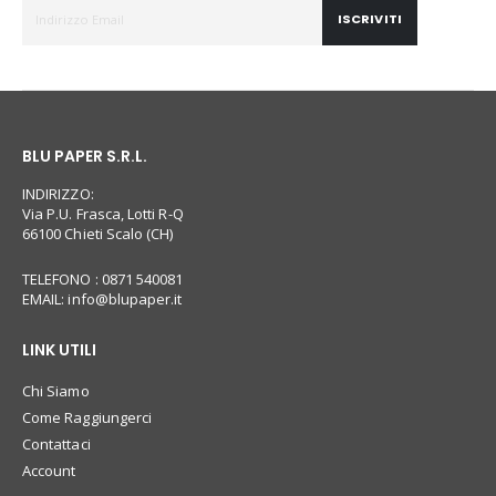
ISCRIVITI
BLU PAPER S.R.L.
INDIRIZZO:
Via P.U. Frasca, Lotti R-Q
66100 Chieti Scalo (CH)
TELEFONO : 0871 540081
EMAIL:
info@blupaper.it
LINK UTILI
Chi Siamo
Come Raggiungerci
Contattaci
Account