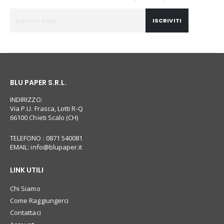
ISCRIVITI
BLU PAPER S.R.L.
INDIRIZZO:
Via P.U. Frasca, Lotti R-Q
66100 Chieti Scalo (CH)
TELEFONO : 0871 540081
EMAIL:
info@blupaper.it
LINK UTILI
Chi Siamo
Come Raggiungerci
Contattaci