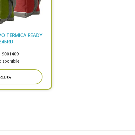
PO TERMICA READY
245RD
 9001409
isponibile
SCLUSA