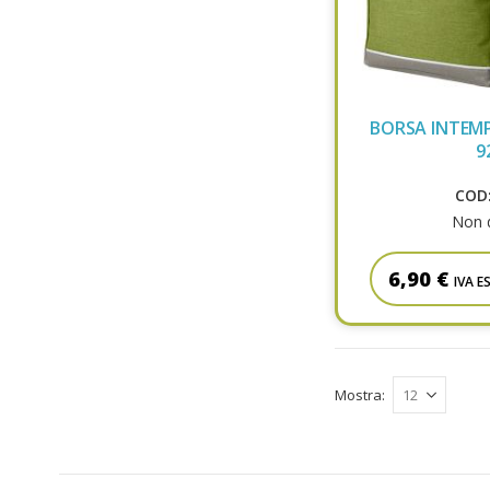
BORSA INTEM
9
COD:
Non d
6,90 €
IVA E
Mostra