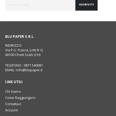
ISCRIVITI
BLU PAPER S.R.L.
INDIRIZZO:
Via P.U. Frasca, Lotti R-Q
66100 Chieti Scalo (CH)
TELEFONO : 0871 540081
EMAIL:
info@blupaper.it
LINK UTILI
Chi Siamo
Come Raggiungerci
Contattaci
Account