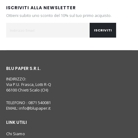
ISCRIVITI ALLA NEWSLETTER
Ottieni subito uno sconto del 10% sul tuo primo acquisto.
ISCRIVITI
BLU PAPER S.R.L.
INDIRIZZO:
Via P.U. Frasca, Lotti R-Q
66100 Chieti Scalo (CH)
TELEFONO : 0871 540081
EMAIL:
info@blupaper.it
LINK UTILI
Chi Siamo