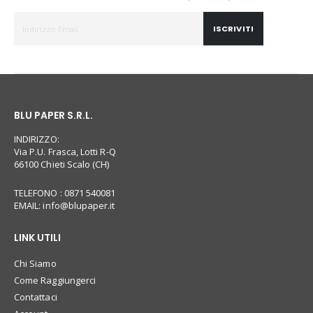
ISCRIVITI
BLU PAPER S.R.L.
INDIRIZZO:
Via P.U. Frasca, Lotti R-Q
66100 Chieti Scalo (CH)
TELEFONO : 0871 540081
EMAIL:
info@blupaper.it
LINK UTILI
Chi Siamo
Come Raggiungerci
Contattaci