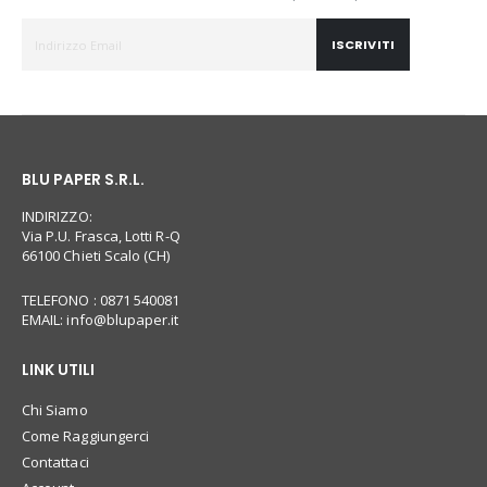
ISCRIVITI
BLU PAPER S.R.L.
INDIRIZZO:
Via P.U. Frasca, Lotti R-Q
66100 Chieti Scalo (CH)
TELEFONO : 0871 540081
EMAIL:
info@blupaper.it
LINK UTILI
Chi Siamo
Come Raggiungerci
Contattaci