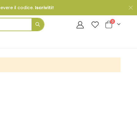
cevere il codice.
Iscriviti!
Prodotti
0
Cart
Search